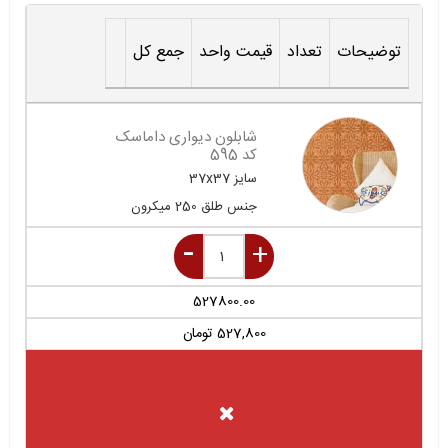
توضیحات
تعداد
قیمت واحد
جمع کل
شابلون دیواری داماسک
کد 595
سایز
37x37
جنس
طلق 250 میکرون
527800.00
527,800
تومان