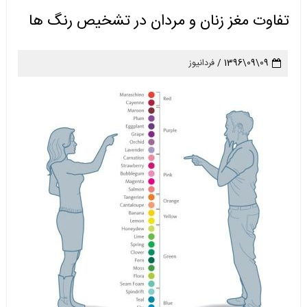
تفاوت مغز زنان و مردان در تشخیص رنگ ها
09\09\1396 /
فردانیوز