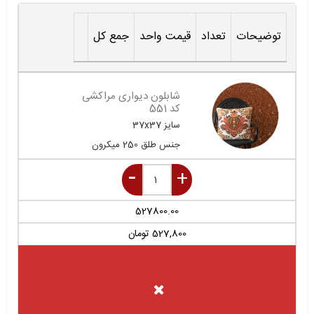
توضیحات
تعداد
قیمت واحد
جمع کل
شابلون دیواری مراکشی
کد 551
سایز
37x37
جنس
طلق 250 میکرون
527800.00
527,800
تومان