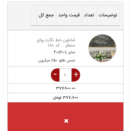
توضیحات
تعداد
قیمت واحد
جمع کل
شابلون خط نگاره رواق
منتظر ... کد 180
سایز
40x40-L
جنس
طلق 250 میکرون
377800.00
377,800
تومان