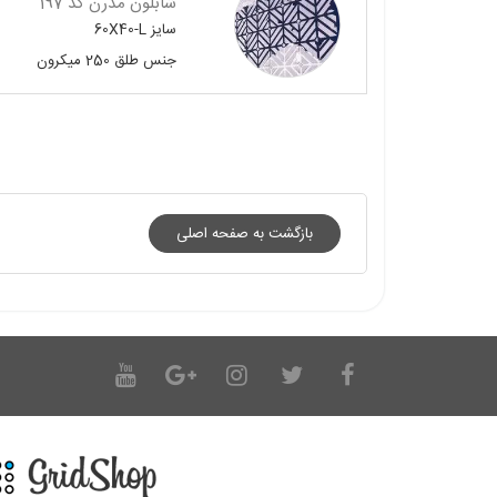
شابلون مدرن کد 197
سایز
60X40-L
جنس
طلق 250 میکرون