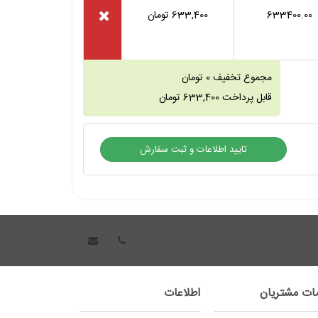
633400.00
633,400
تومان
مجموع تخفیف
0
تومان
قابل پرداخت
633,400
تومان
ات مشتریان
اطلاعات