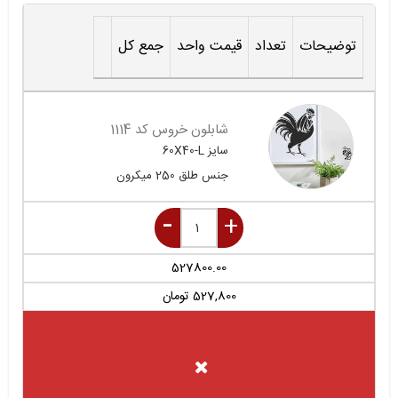
توضیحات
تعداد
قیمت واحد
جمع کل
شابلون خروس کد 1114
سایز
60X40-L
جنس
طلق 250 میکرون
527800.00
527,800
تومان