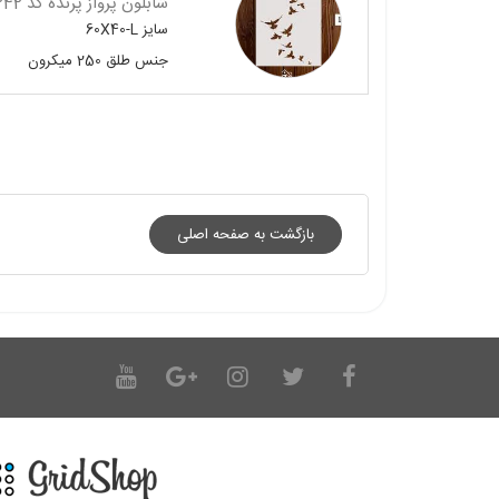
شابلون پرواز پرنده کد 1242
سایز
60X40-L
جنس
طلق 250 میکرون