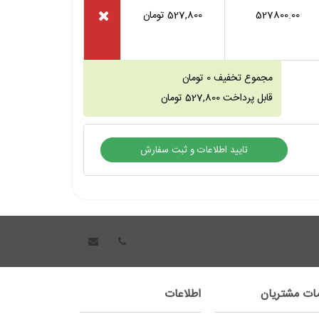
527800.00
527,800
تومان
مجموع تخفیف
0
تومان
قابل پرداخت
527,800
تومان
ات مشتریان
اطلاعات