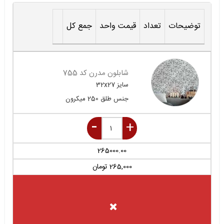
توضیحات
تعداد
قیمت واحد
جمع کل
شابلون مدرن کد 755
سایز
32x27
جنس
طلق 250 میکرون
265000.00
265,000
تومان