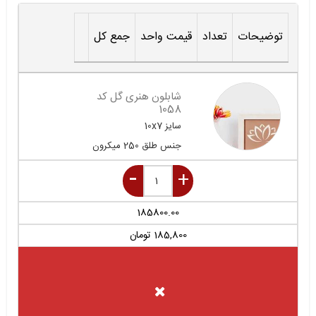
توضیحات
تعداد
قیمت واحد
جمع کل
شابلون هنری گل کد
1058
سایز
10x7
جنس
طلق 250 میکرون
185800.00
185,800
تومان