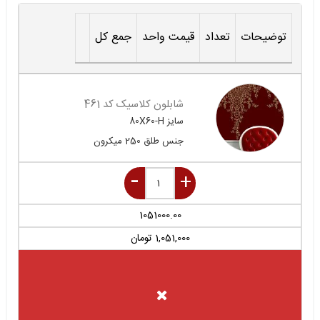
توضیحات
تعداد
قیمت واحد
جمع کل
شابلون کلاسیک کد 461
سایز
80X60-H
جنس
طلق 250 میکرون
1051000.00
1,051,000
تومان