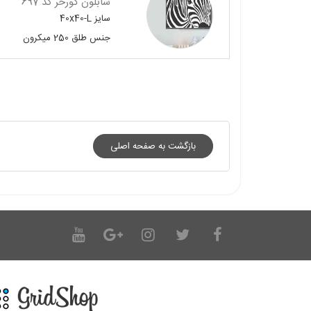
شابلون گورخر کد 697
سایز
40x40-L
جنس
طلق 250 میکرون