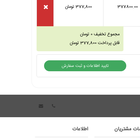
377800.00
377,800
تومان
مجموع تخفیف
0
تومان
قابل پرداخت
377,800
تومان
ات مشتریان
اطلاعات