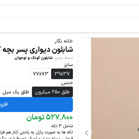
خانه نگار
شابلون دیواری پسر بچه کد 0
دسته بندی
:
شابلون کودک و نوجوان
سایز
77x73
39x37
جنس
طلق 250 میکرون
طلق یک میل
افزو
۸۰۰
٬
۵۲۷
تومان
شامل 3 تکه
تکه ها به صورت پازل به راحتی کنار هم قرار
فروش، بسته بندی و ارسال توسط شهر رنگ