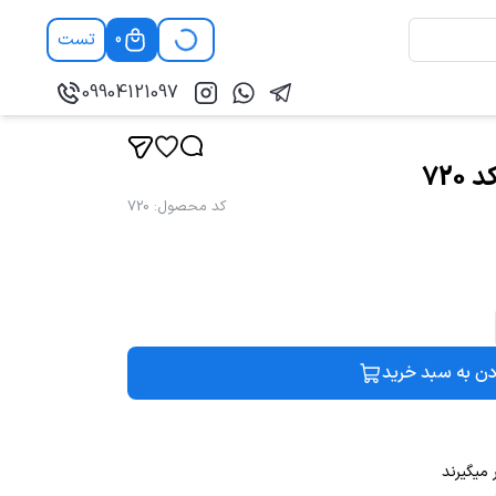
تست
0
09904121097
72
کد محصول
:
720
دن به سبد خرید
 میگیرند