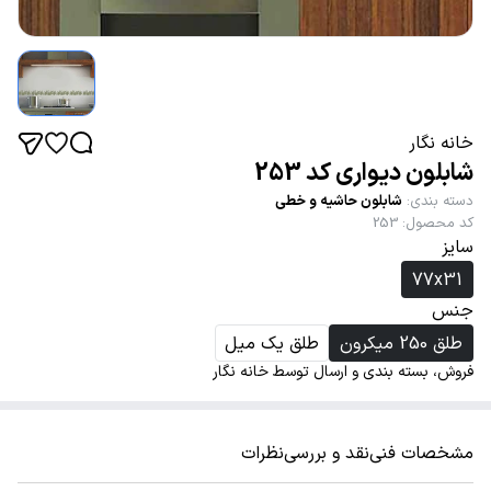
خانه نگار
شابلون دیواری کد 253
دسته بندی
:
شابلون حاشیه و خطی
کد محصول
:
253
سایز
77x31
جنس
طلق 250 میکرون
طلق یک میل
فروش، بسته بندی و ارسال توسط خانه نگار
مشخصات فنی
نقد و بررسی
نظرات