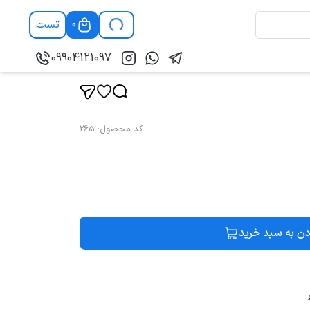
تست
0
09904121097
کد محصول
:
265
دن به سبد خرید