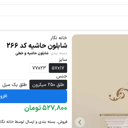
خانه نگار
شابلون حاشیه کد 266
دسته بندی
:
شابلون حاشیه و خطی
سایز
77x23
57x17
جنس
طلق 250 میکرون
طلق یک میل
افزو
۸۰۰
٬
۵۲۷
تومان
فروش، بسته بندی و ارسال توسط خانه نگار