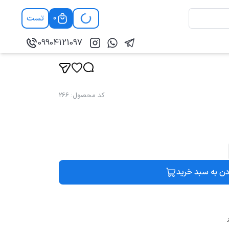
تست
0
09904121097
کد محصول
:
266
دن به سبد خرید