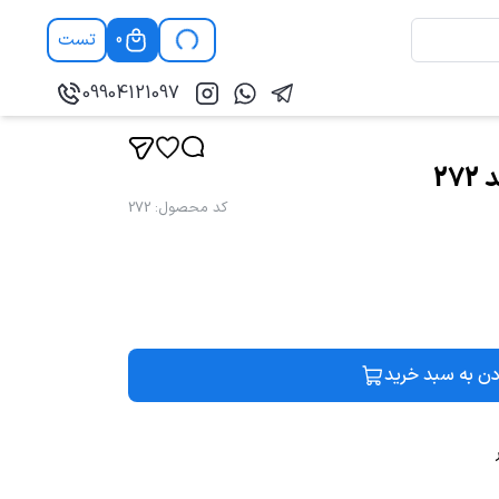
تست
0
09904121097
2
کد محصول
:
272
دن به سبد خرید