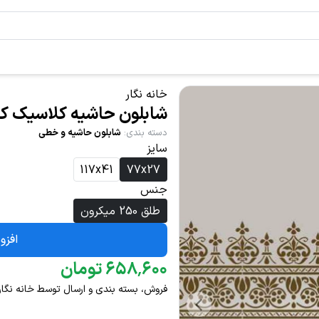
خانه نگار
شابلون حاشیه کلاسیک کد 72
دسته بندی
:
شابلون حاشیه و خطی
سایز
117x41
77x27
جنس
طلق 250 میکرون
افزو
۶۰۰
٬
۶۵۸
تومان
فروش، بسته بندی و ارسال توسط خانه نگار