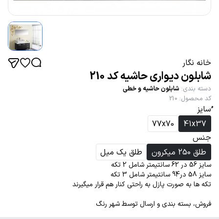
خانه نگار
شابلون دیواری حاشیه کد 210
دسته بندی
:
شابلون حاشیه و خطی
کد محصول
:
210
ُسایز
77x70
41x37
جنس
طلق 250 میکرون
طلق یک میل
سایز 56 در 62 سانتیمتر شامل 2 تکه
سایز 58 در94 سانتیمتر شامل 3 تکه
تکه ها به صورت پازل به راحتی کنار هم قرار میگیرند
فروش، بسته بندی و ارسال توسط شهر رنگ