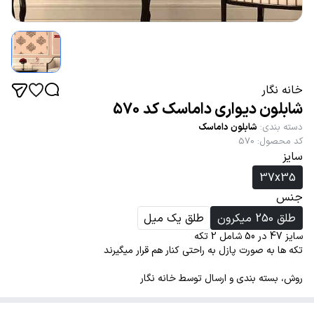
خانه نگار
شابلون دیواری داماسک کد 570
دسته بندی
:
شابلون داماسک
کد محصول
:
570
سایز
37x35
جنس
طلق 250 میکرون
طلق یک میل
سایز 47 در 50 شامل 2 تکه
تکه ها به صورت پازل به راحتی کنار هم قرار میگیرند
روش، بسته بندی و ارسال توسط خانه نگار