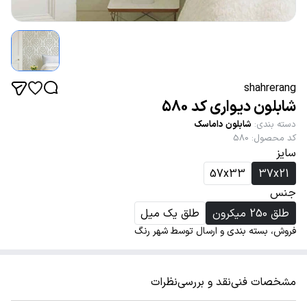
shahrerang
شابلون دیواری کد 580
دسته بندی
:
شابلون داماسک
کد محصول
:
580
سایز
57x33
37x21
جنس
طلق 250 میکرون
طلق یک میل
فروش، بسته بندی و ارسال توسط شهر رنگ
مشخصات فنی
نقد و بررسی
نظرات