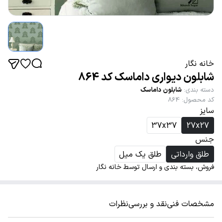
خانه نگار
شابلون دیواری داماسک کد 864
دسته بندی
:
شابلون داماسک
کد محصول
:
864
سایز
37x37
27x27
جنس
طلق وارداتی
طلق یک میل
فروش، بسته بندی و ارسال توسط خانه نگار
مشخصات فنی
نقد و بررسی
نظرات