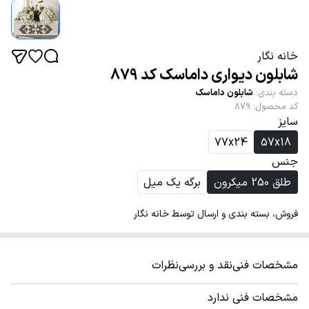
خانه نگار
شابلون دیواری داماسک کد 879
دسته بندی
:
شابلون داماسک
کد محصول
:
879
سایز
77x24
57x18
جنس
طلق 250 میکرون
برگه یک میل
فروش، بسته بندی و ارسال توسط خانه نگار
مشخصات فنی
نقد و بررسی
نظرات
مشخصات فنی ندارد