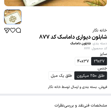
خانه نگار
شابلون دیواری داماسک کد 877
دسته بندی
:
شابلون داماسک
کد محصول
:
877
سایز
40x37
29x27
جنس
طلق 250 میکرون
طلق یک میل
فروش، بسته بندی و ارسال توسط خانه نگار
مشخصات فنی
نقد و بررسی
نظرات