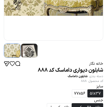
خانه نگار
شابلون دیواری داماسک کد 888
دسته بندی
:
شابلون داماسک
کد محصول
:
888
سایز
77x56
51x37
جنس