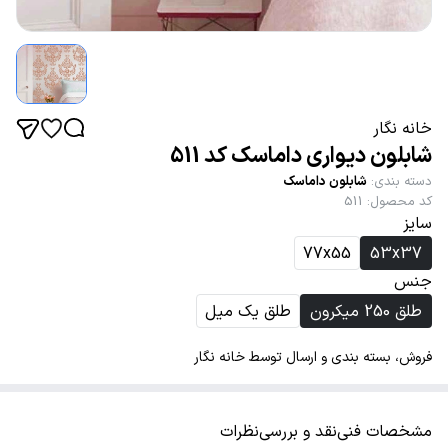
خانه نگار
شابلون دیواری داماسک کد 511
دسته بندی
:
شابلون داماسک
کد محصول
:
511
سایز
77x55
53x37
جنس
طلق 250 میکرون
طلق یک میل
فروش، بسته بندی و ارسال توسط خانه نگار
مشخصات فنی
نقد و بررسی
نظرات