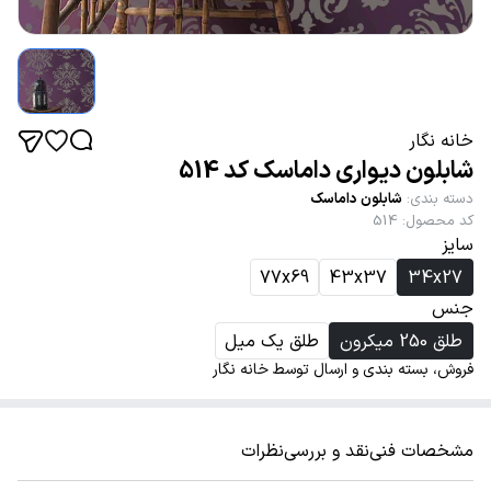
خانه نگار
شابلون دیواری داماسک کد 514
دسته بندی
:
شابلون داماسک
کد محصول
:
514
سایز
77x69
43x37
34x27
جنس
طلق 250 میکرون
طلق یک میل
فروش، بسته بندی و ارسال توسط خانه نگار
مشخصات فنی
نقد و بررسی
نظرات