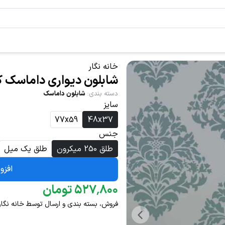
خانه نگار
شابلون دیواری داماسک کد 9
دسته بندی
:
شابلون داماسک
سایز
77x59
48x37
جنس
طلق 250 میکرون
طلق یک میل
افزو
۸۰۰
٬
۵۲۷
تومان
فروش، بسته بندی و ارسال توسط خانه نگار