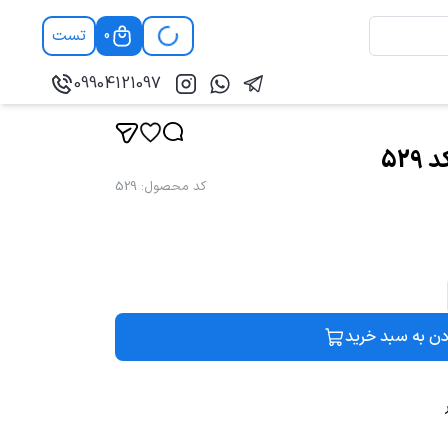
تست
0
09904121097
52
کد محصول
:
529
دن به سبد خرید