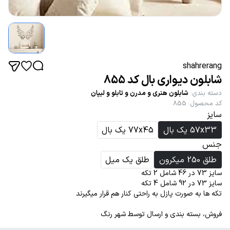
shahrerang
شابلون دیواری بال کد 855
دسته بندی
:
شابلون هنری و مدرن و تابلو و لیپان
کد محصول
:
855
سایز
57x33 یک بال
77x45 یک بال
جنس
طلق 250 میکرون
طلق یک میل
سایز 73 در 46 شامل 2 تکه
سایز 73 در 92 شامل 4 تکه
تکه ها به صورت پازل به راحتی کنار هم قرار میگیرند
فروش، بسته بندی و ارسال توسط شهر رنگ