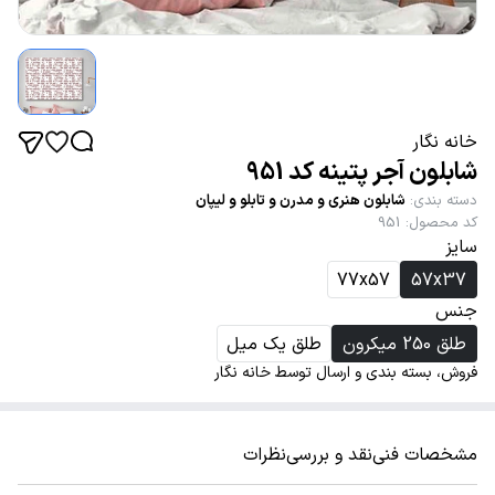
خانه نگار
شابلون آجر پتینه کد 951
دسته بندی
:
شابلون هنری و مدرن و تابلو و لیپان
کد محصول
:
951
سایز
77x57
57x37
جنس
طلق 250 میکرون
طلق یک میل
فروش، بسته بندی و ارسال توسط خانه نگار
مشخصات فنی
نقد و بررسی
نظرات