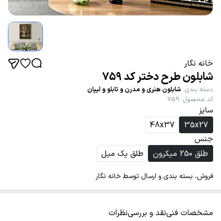
خانه نگار
شابلون طرح دختر کد 759
دسته بندی
:
شابلون هنری و مدرن و تابلو و لیپان
کد محصول
:
759
سایز
48x37
35x27
جنس
طلق 250 میکرون
طلق یک میل
فروش، بسته بندی و ارسال توسط خانه نگار
مشخصات فنی
نقد و بررسی
نظرات