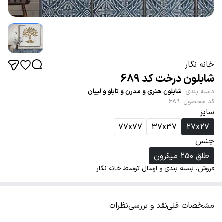
خانه نگار
شابلون درخت کد 689
دسته بندی
:
شابلون هنری و مدرن و تابلو و لیپان
کد محصول
:
689
سایز
77x77
37x37
27x27
جنس
طلق 250 میکرون
فروش، بسته بندی و ارسال توسط خانه نگار
مشخصات فنی
نقد و بررسی
نظرات