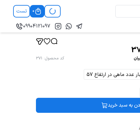
تست
0
09904121097
پان
کد محصول
:
371
ر عدد ماهی در ارتفاع 57
دن به سبد خرید