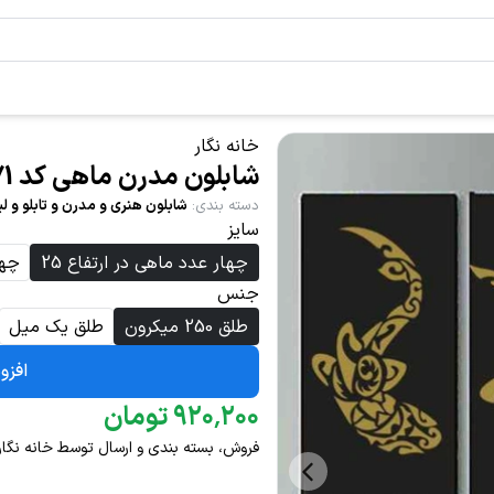
خانه نگار
شابلون مدرن ماهی کد 371
دسته بندی
:
شابلون هنری و مدرن و تابلو و لی
سایز
چهار عدد ماهی در ارتفاع 25
چها
جنس
طلق 250 میکرون
طلق یک میل
افزو
۲۰۰
٬
۹۲۰
تومان
فروش، بسته بندی و ارسال توسط خانه نگار