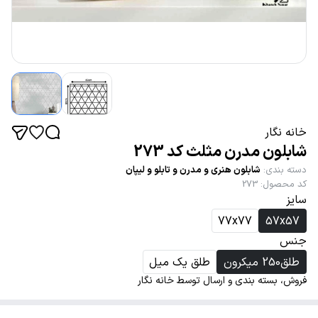
خانه نگار
شابلون مدرن مثلث کد 273
دسته بندی
:
شابلون هنری و مدرن و تابلو و لیپان
کد محصول
:
273
سایز
77x77
57x57
جنس
طلق250 میکرون
طلق یک میل
فروش، بسته بندی و ارسال توسط خانه نگار