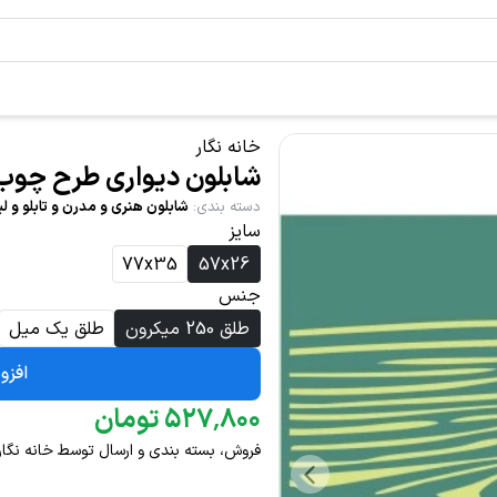
خانه نگار
شابلون دیواری طرح چوب کد
دسته بندی
:
شابلون هنری و مدرن و تابلو و لی
سایز
77x35
57x26
جنس
طلق 250 میکرون
طلق یک میل
افزو
۸۰۰
٬
۵۲۷
تومان
فروش، بسته بندی و ارسال توسط خانه نگار