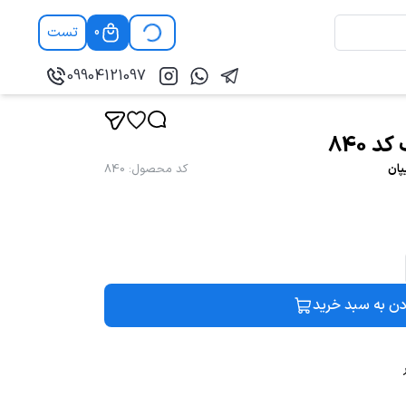
تست
0
09904121097
 840
پان
کد محصول
:
840
دن به سبد خرید