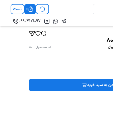
تست
0
09904121097
پان
کد محصول
:
801
دن به سبد خرید