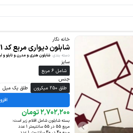
خانه نگار
شابلون دیواری مربع کد 801
دسته بندی
:
شابلون هنری و مدرن و تابلو و لی
سایز
شامل 6 مربع
جنس
طلق 250 میکرون
طلق یک میل
افزو
۲۰۰
٬
۷۰۲
٬
۲
تومان
بسته شابلون شامل اقلام زیر است:
مربع 55 در 55 سانتیمتر 1 عدد
مربع 40 در 40 سانتیمتر 1 عدد