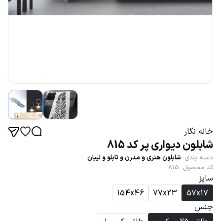
خانه نگار
شابلون دیواری پر کد 815
دسته بندی
:
شابلون هنری و مدرن و تابلو و لیپان
کد محصول
:
815
سایز
154x46
77x23
57x17
جنس