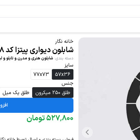
خانه نگار
شابلون دیواری پیتزا کد 838
دسته بندی
:
شابلون هنری و مدرن و تابلو و لی
سایز
77x73
57x36
جنس
طلق 250 میکرون
طلق یک میل
افزو
۸۰۰
٬
۵۲۷
تومان
فروش، بسته بندی و ارسال توسط خانه نگار