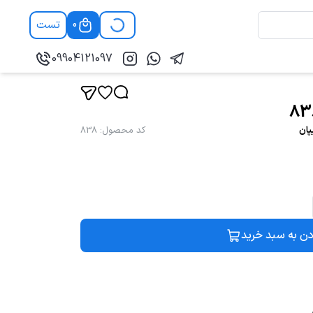
تست
0
09904121097
پان
کد محصول
:
838
دن به سبد خرید