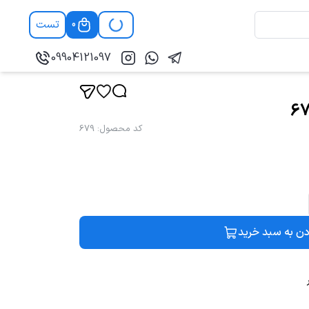
تست
0
09904121097
کد محصول
:
679
دن به سبد خرید