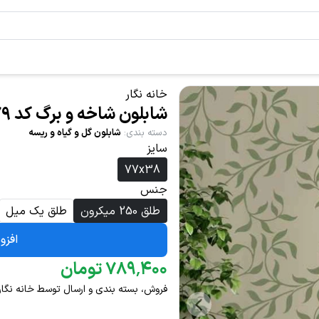
خانه نگار
شابلون شاخه و برگ کد 679
دسته بندی
:
شابلون گل و گیاه و ریسه
سایز
77x38
جنس
طلق 250 میکرون
طلق یک میل
افزو
۴۰۰
٬
۷۸۹
تومان
فروش، بسته بندی و ارسال توسط خانه نگار