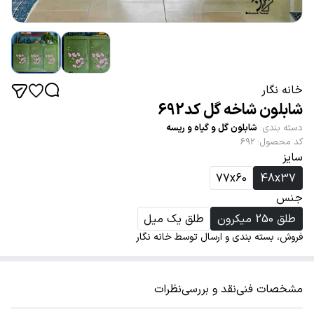
خانه نگار
شابلون شاخه گل کد692
دسته بندی
:
شابلون گل و گیاه و ریسه
کد محصول
:
692
سایز
77x60
48x37
جنس
طلق 250 میکرون
طلق یک میل
فروش، بسته بندی و ارسال توسط خانه نگار
مشخصات فنی
نقد و بررسی
نظرات