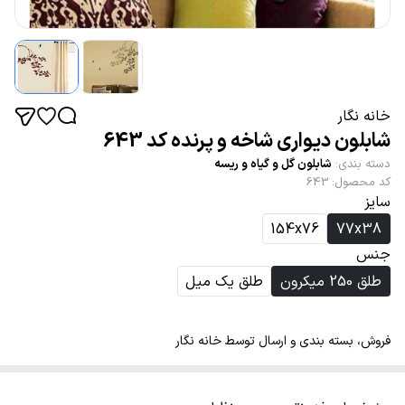
خانه نگار
شابلون دیواری شاخه و پرنده کد 643
دسته بندی
:
شابلون گل و گیاه و ریسه
کد محصول
:
643
سایز
154x76
77x38
جنس
طلق 250 میکرون
طلق یک میل
فروش، بسته بندی و ارسال توسط خانه نگار