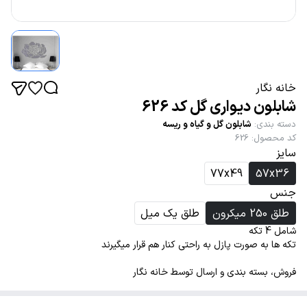
خانه نگار
شابلون دیواری گل کد 626
دسته بندی
:
شابلون گل و گیاه و ریسه
کد محصول
:
626
سایز
77x49
57x36
جنس
طلق 250 میکرون
طلق یک میل
شامل 4 تکه
تکه ها به صورت پازل به راحتی کنار هم قرار میگیرند
فروش، بسته بندی و ارسال توسط خانه نگار