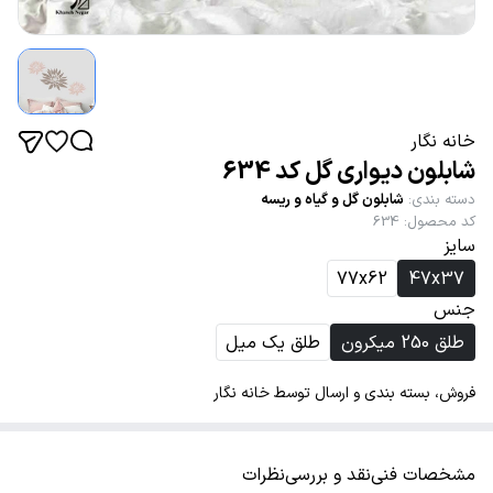
خانه نگار
شابلون دیواری گل کد 634
دسته بندی
:
شابلون گل و گیاه و ریسه
کد محصول
:
634
سایز
77x62
47x37
جنس
طلق 250 میکرون
طلق یک میل
فروش، بسته بندی و ارسال توسط خانه نگار
مشخصات فنی
نقد و بررسی
نظرات