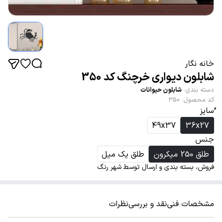
خانه نگار
شابلون دیواری خرچنگ کد 350
دسته بندی
:
شابلون حیوانات
کد محصول
:
350
ُسایز
49x37
36x27
جنس
طلق 250 میکرون
طلق یک میل
فروش، بسته بندی و ارسال توسط شهر رنگ
مشخصات فنی
نقد و بررسی
نظرات