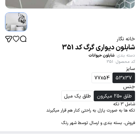
خانه نگار
شابلون دیواری گرگ کد 351
دسته بندی
:
شابلون حیوانات
کد محصول
:
351
سایز
77x54
53x37
جنس
طلق 250 میکرون
طلق یک میل
شامل 3 تکه
تکه ها به صورت پازل به راحتی کنار هم قرار میگیرند
فروش، بسته بندی و ارسال توسط شهر رنگ