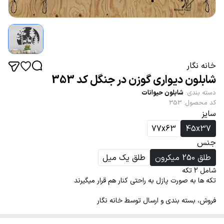
خانه نگار
شابلون دیواری گوزن در جنگل کد 353
دسته بندی
:
شابلون حیوانات
کد محصول
:
353
سایز
77x63
45x37
جنس
طلق 250 میکرون
طلق یک میل
شامل 2 تکه
تکه ها به صورت پازل به راحتی کنار هم قرار میگیرند
فروش، بسته بندی و ارسال توسط خانه نگار