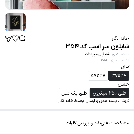
خانه نگار
شابلون سر اسب کد 354
دسته بندی
:
شابلون حیوانات
کد محصول
:
354
ُسایز
57x37
37x24
جنس
طلق 250 میکرون
طلق یک میل
فروش، بسته بندی و ارسال توسط خانه نگار
مشخصات فنی
نقد و بررسی
نظرات