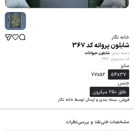
خانه نگار
شابلون پروانه کد 367
دسته بندی
:
شابلون حیوانات
کد محصول
:
367
سایز
77x52
54x37
جنس
طلق 250 میکرون
فروش، بسته بندی و ارسال توسط خانه نگار
مشخصات فنی
نقد و بررسی
نظرات