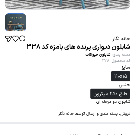
خانه نگار
شابلون دیواری پرنده های بامزه کد 338
دسته بندی
:
شابلون حیوانات
کد محصول
:
338
سایز
110x15
جنس
طلق 250 میکرون
شابلون دو مرحله ای
فروش، بسته بندی و ارسال توسط خانه نگار