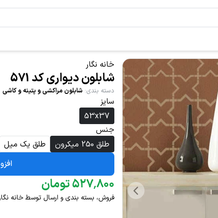
خانه نگار
شابلون دیواری کد 571
دسته بندی
:
شابلون مراکشی و پتینه و کاشی
سایز
53x37
جنس
طلق 250 میکرون
طلق یک میل
افزو
۸۰۰
٬
۵۲۷
تومان
فروش، بسته بندی و ارسال توسط خانه نگار