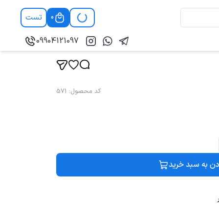
تست
0
09904121097
کد محصول
:
571
دن به سبد خرید