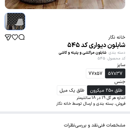
خانه نگار
شابلون دیواری کد 545
دسته بندی
:
شابلون مراکشی و پتینه و کاشی
کد محصول
:
545
سایز
77x57
57x37
جنس
طلق 250 میکرون
طلق یک میل
اندازه هر گل 19 در 18 سانتیمتر
فروش، بسته بندی و ارسال توسط خانه نگار
مشخصات فنی
نقد و بررسی
نظرات