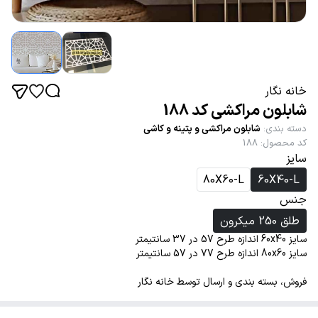
خانه نگار
شابلون مراکشی کد 188
دسته بندی
:
شابلون مراکشی و پتینه و کاشی
کد محصول
:
188
سایز
80X60-L
60X40-L
جنس
طلق 250 میکرون
سایز 60x40 اندازه طرح 57 در 37 سانتیمتر
سایز 80x60 اندازه طرح 77 در 57 سانتیمتر
فروش، بسته بندی و ارسال توسط خانه نگار